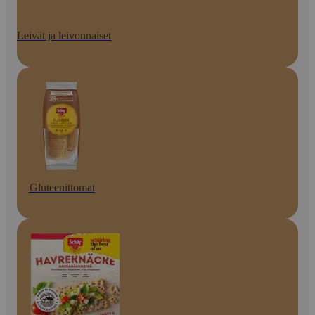
Leivät ja leivonnaiset
Gluteenittomat