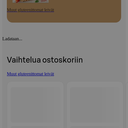
Muut gluteenittomat leivät
Ladataan...
Vaihtelua ostoskoriin
Muut gluteenittomat leivät
Ohita listaus