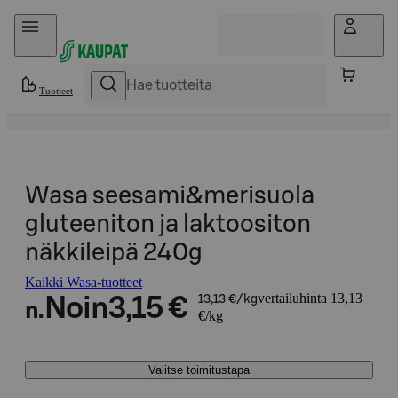
Hyppää sisältöön
Tuotteet
Wasa seesami&merisuola
gluteeniton ja laktoositon
näkkileipä 240g
Kaikki Wasa-tuotteet
vertailuhinta 13,13
Noin
3,15 €
13,13 €/kg
n.
€/kg
Valitse toimitustapa