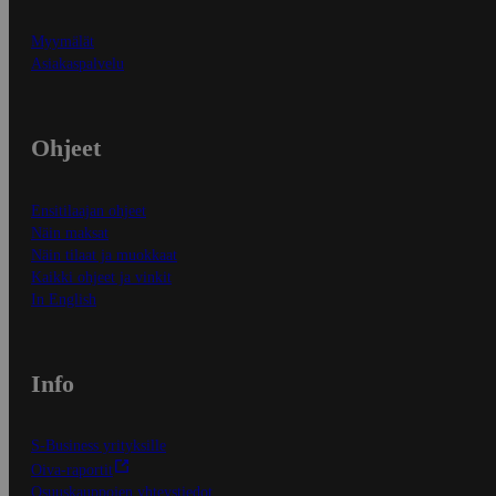
Myymälät
Asiakaspalvelu
Ohjeet
Ensitilaajan ohjeet
Näin maksat
Näin tilaat ja muokkaat
Kaikki ohjeet ja vinkit
In English
Info
S-Business yrityksille
Oiva-raportit
Osuuskauppojen yhteystiedot