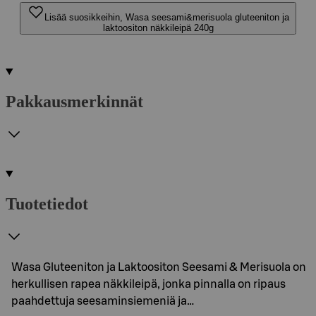
Lisää suosikkeihin, Wasa seesami&merisuola gluteeniton ja
laktoositon näkkileipä 240g
Pakkausmerkinnät
Tuotetiedot
Wasa Gluteeniton ja Laktoositon Seesami & Merisuola on
herkullisen rapea näkkileipä, jonka pinnalla on ripaus
paahdettuja seesaminsiemeniä ja…