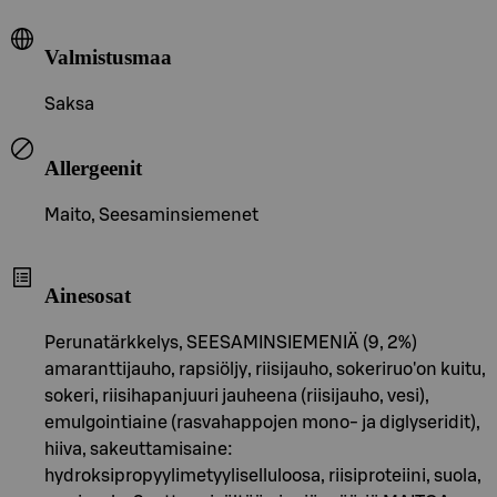
Valmistusmaa
Saksa
Allergeenit
Maito, Seesaminsiemenet
Ainesosat
Perunatärkkelys, SEESAMINSIEMENIÄ (9, 2%)
amaranttijauho, rapsiöljy, riisijauho, sokeriruo'on kuitu,
sokeri, riisihapanjuuri jauheena (riisijauho, vesi),
emulgointiaine (rasvahappojen mono- ja diglyseridit),
hiiva, sakeuttamisaine:
hydroksipropyylimetyyliselluloosa, riisiproteiini, suola,