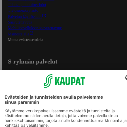
Tilaus- ja toimitusehdot
Tietosuojakäytäntö
Palvelun käyttöehdot
Saavutettavuus
Mobiilisovelluksen saavutettavuus
Mainostajalle
Muuta evästeasetuksia
S-ryhmän palvelut
S-ryhmä
Asiakasomistajuus
Yhteishyvä Ruoka -sovellus
S-ostoslista -sovellus
Prisma.fi
Sokos.fi
S-Pankki
Yhteishyvä