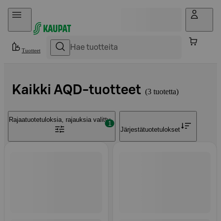
Hyppää sisältöön
Tuotteet
Kaikki AQD-tuotteet
3 tuotetta
Rajaa
tuotetuloksia, rajauksia valittu
1
Järjestä
tuotetulokset