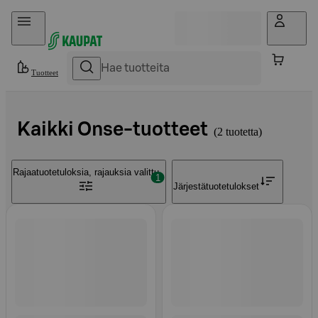
Hyppää sisältöön
Tuotteet
Kaikki Onse-tuotteet
2 tuotetta
Rajaa
tuotetuloksia, rajauksia valittu
1
Järjestä
tuotetulokset