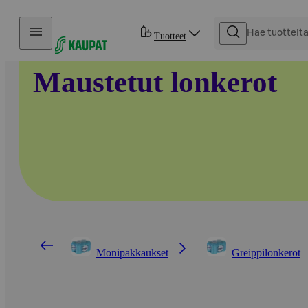
Hyppää sisältöön
Tuotteet
Maustetut lonkerot
Monipakkaukset
Greippilonkerot