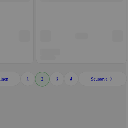
1
3
4
linen
2
Seuraava