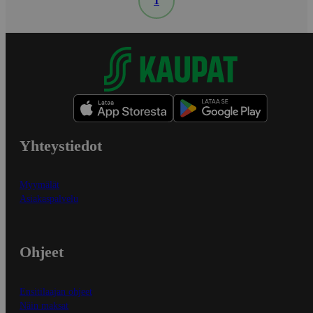
1
Yhteystiedot
Myymälät
Asiakaspalvelu
Ohjeet
Ensitilaajan ohjeet
Näin maksat