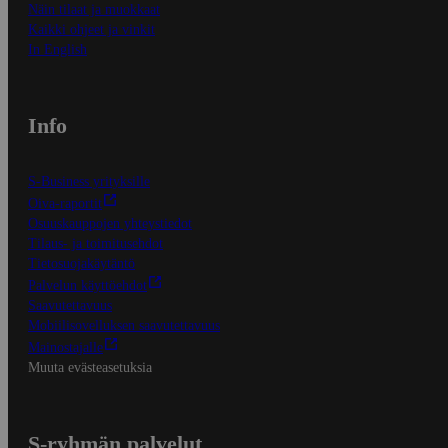
Näin tilaat ja muokkaat
Kaikki ohjeet ja vinkit
In English
Info
S-Business yrityksille
Oiva-raportit
Osuuskauppojen yhteystiedot
Tilaus- ja toimitusehdot
Tietosuojakäytäntö
Palvelun käyttöehdot
Saavutettavuus
Mobiilisovelluksen saavutettavuus
Mainostajalle
Muuta evästeasetuksia
S-ryhmän palvelut