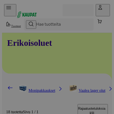
Hyppää sisältöön
Tuotteet
Erikoisoluet
Monipakkaukset
Vaalea lager olut
Rajaa
tuotetuloksia
18 tuotetta
Sivu 1 / 1