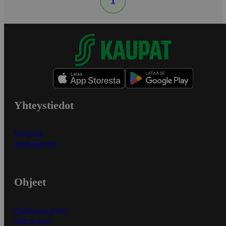
1
Yhteystiedot
Myymälät
Asiakaspalvelu
Ohjeet
Ensitilaajan ohjeet
Näin maksat