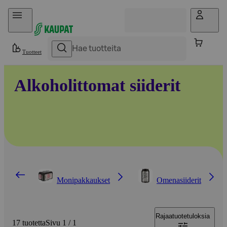
Hyppää sisältöön
Tuotteet
Alkoholittomat siiderit
Monipakkaukset
Omenasiiderit
Rajaa
tuotetuloksia
17 tuotetta
Sivu 1 / 1