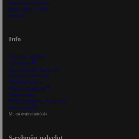
Näin tilaat ja muokkaat
Kaikki ohjeet ja vinkit
In English
Info
S-Business yrityksille
Oiva-raportit
Osuuskauppojen yhteystiedot
Tilaus- ja toimitusehdot
Tietosuojakäytäntö
Palvelun käyttöehdot
Saavutettavuus
Mobiilisovelluksen saavutettavuus
Mainostajalle
Muuta evästeasetuksia
S-ryhmän palvelut