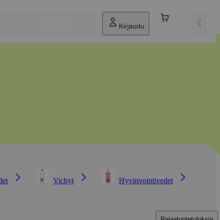
Kirjaudu
det
Vichyt
Hyvinvointivedet
Rajaa
tuotetuloksia