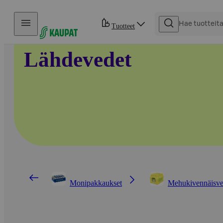
Hyppää sisältöön
Tuotteet
Lähdevedet
Monipakkaukset
Mehukivennäisve