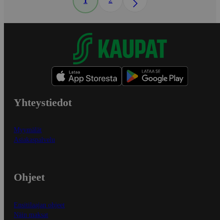
1
Yhteystiedot
Myymälät
Asiakaspalvelu
Ohjeet
Ensitilaajan ohjeet
Näin maksat