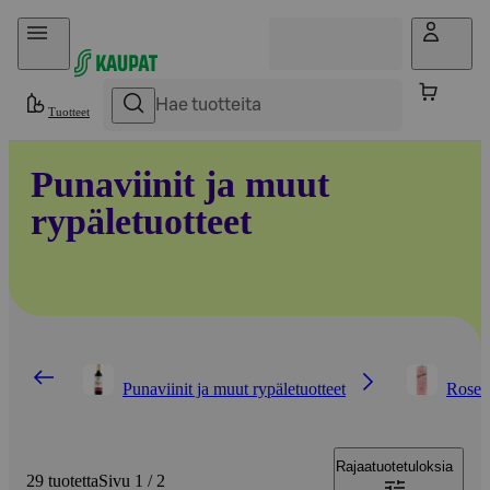
Hyppää sisältöön
Tuotteet
Punaviinit ja muut
rypäletuotteet
Punaviinit ja muut rypäletuotteet
Roseev
Rajaa
tuotetuloksia
29 tuotetta
Sivu 1 / 2