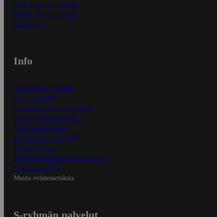
Näin tilaat ja muokkaat
Kaikki ohjeet ja vinkit
In English
Info
S-Business yrityksille
Oiva-raportit
Osuuskauppojen yhteystiedot
Tilaus- ja toimitusehdot
Tietosuojakäytäntö
Palvelun käyttöehdot
Saavutettavuus
Mobiilisovelluksen saavutettavuus
Mainostajalle
Muuta evästeasetuksia
S-ryhmän palvelut