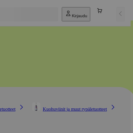
Kirjaudu
etuotteet
Kuohuviinit ja muut rypäletuotteet