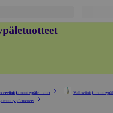
ypäletuotteet
oseeviinit ja muut rypäletuotteet
Valkoviinit ja muut rypäl
ja muut rypäletuotteet