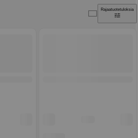
Rajaa
tuotetuloksia