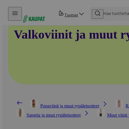
Hyppää sisältöön
Tuotteet
Valkoviinit ja muut r
Punaviinit ja muut rypäletuotteet
R
Sangria ja muut rypäletuotteet
Muut viinit 