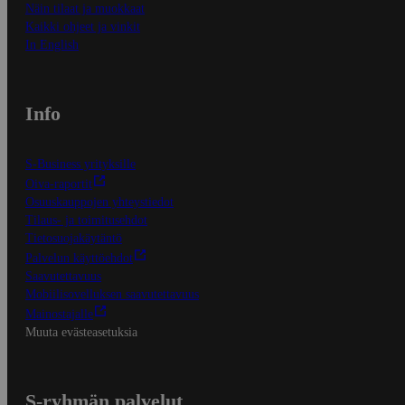
Näin tilaat ja muokkaat
Kaikki ohjeet ja vinkit
In English
Info
S-Business yrityksille
Oiva-raportit
Osuuskauppojen yhteystiedot
Tilaus- ja toimitusehdot
Tietosuojakäytäntö
Palvelun käyttöehdot
Saavutettavuus
Mobiilisovelluksen saavutettavuus
Mainostajalle
Muuta evästeasetuksia
S-ryhmän palvelut