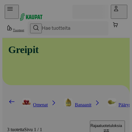
Hyppää sisältöön
Tuotteet
Greipit
Omenat
Banaanit
Pääryn
Rajaa
tuotetuloksia
3 tuotetta
Sivu 1 / 1