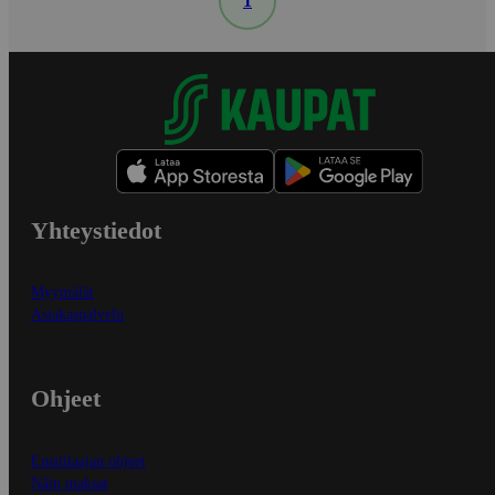
1
Yhteystiedot
Myymälät
Asiakaspalvelu
Ohjeet
Ensitilaajan ohjeet
Näin maksat