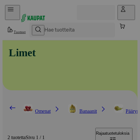
Hyppää sisältöön
Tuotteet
Limet
Omenat
Banaanit
Pääryn
Rajaa
tuotetuloksia
2 tuotetta
Sivu 1 / 1