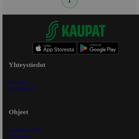
1
Yhteystiedot
Myymälät
Asiakaspalvelu
Ohjeet
Ensitilaajan ohjeet
Näin maksat