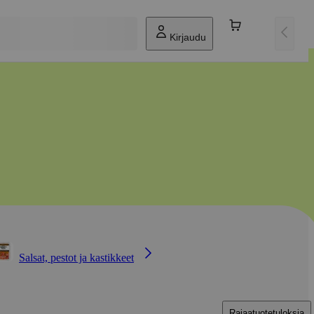
Kirjaudu
Salsat, pestot ja kastikkeet
Rajaa
tuotetuloksia