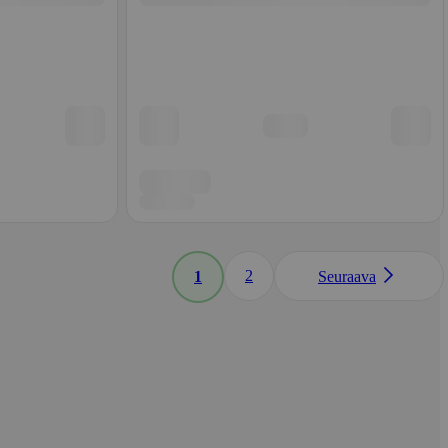
2
1
Seuraava