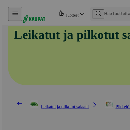
Hyppää sisältöön
Tuotteet
Leikatut ja pilkotut s
Leikatut ja pilkotut salaatit
Pikkelöi