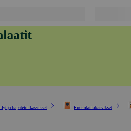
alaatit
dyt ja hapatetut kasvikset
Ruoanlaittokasvikset