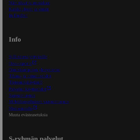
Näin tilaat ja muokkaat
Kaikki ohjeet ja vinkit
In English
Info
S-Business yrityksille
Oiva-raportit
Osuuskauppojen yhteystiedot
Tilaus- ja toimitusehdot
Tietosuojakäytäntö
Palvelun käyttöehdot
Saavutettavuus
Mobiilisovelluksen saavutettavuus
Mainostajalle
Muuta evästeasetuksia
S-ryhmän palvelut