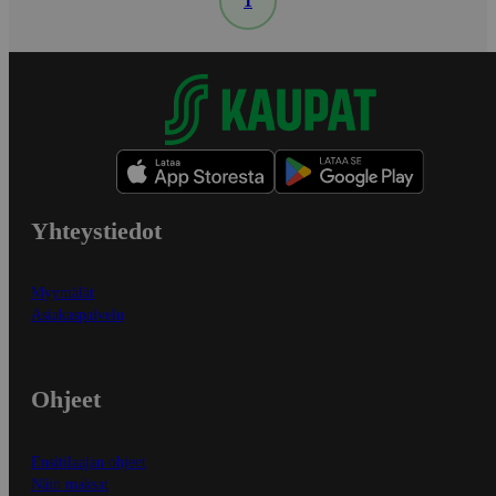
1
Yhteystiedot
Myymälät
Asiakaspalvelu
Ohjeet
Ensitilaajan ohjeet
Näin maksat