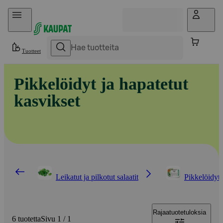
Hyppää sisältöön
Tuotteet
Pikkelöidyt ja hapatetut
kasvikset
Leikatut ja pilkotut salaatit
Pikkelöidyt 
Rajaa
tuotetuloksia
6 tuotetta
Sivu 1 / 1