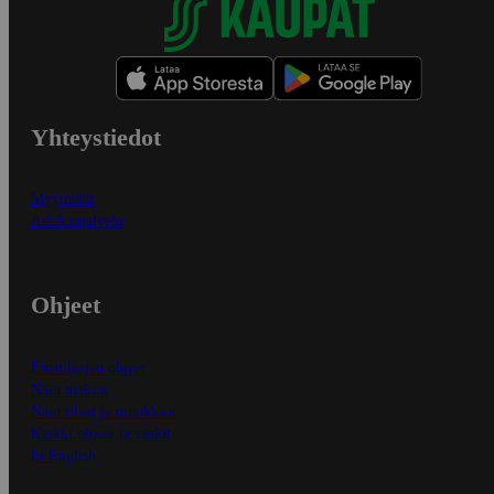
Yhteystiedot
Myymälät
Asiakaspalvelu
Ohjeet
Ensitilaajan ohjeet
Näin maksat
Näin tilaat ja muokkaat
Kaikki ohjeet ja vinkit
In English