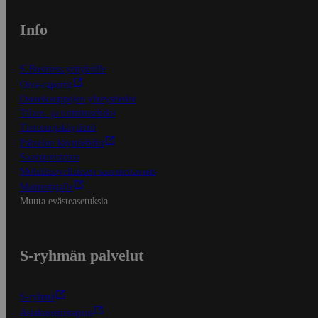
Info
S-Business yrityksille
Oiva-raportit
Osuuskauppojen yhteystiedot
Tilaus- ja toimitusehdot
Tietosuojakäytäntö
Palvelun käyttöehdot
Saavutettavuus
Mobiilisovelluksen saavutettavuus
Mainostajalle
Muuta evästeasetuksia
S-ryhmän palvelut
S-ryhmä
Asiakasomistajuus