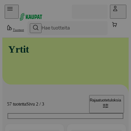
Hyppää sisältöön
Tuotteet
Yrtit
Rajaa
tuotetuloksia
57 tuotetta
Sivu 2 / 3