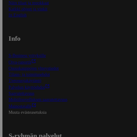
Näin tilaat ja muokkaat
Kaikki ohjeet ja vinkit
In English
Info
S-Business yrityksille
Oiva-raportit
Osuuskauppojen yhteystiedot
Tilaus- ja toimitusehdot
Tietosuojakäytäntö
Palvelun käyttöehdot
Saavutettavuus
Mobiilisovelluksen saavutettavuus
Mainostajalle
Muuta evästeasetuksia
S-ryhmän palvelut