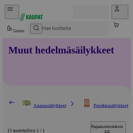
Hyppää sisältöön
Tuotteet
Muut hedelmäsäilykkeet
Ananassäilykkeet
Persikkasäilykkeet
Rajaa
tuotetuloksia
15 tuotetta
Sivu 1 / 1