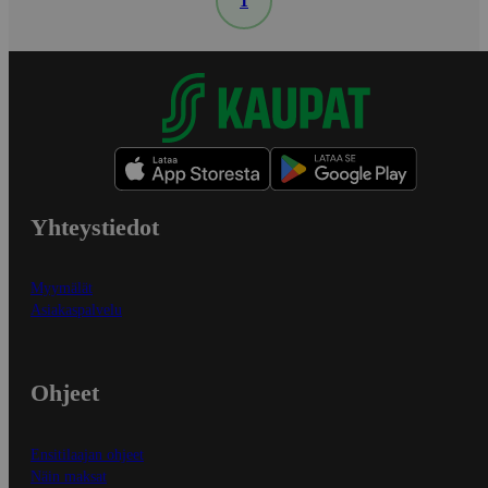
1
Yhteystiedot
Myymälät
Asiakaspalvelu
Ohjeet
Ensitilaajan ohjeet
Näin maksat