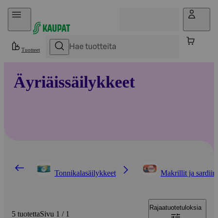
Hyppää sisältöön
Tuotteet
Äyriäissäilykkeet
Tonnikalasäilykkeet
Makrillit ja sardiini
Rajaa
tuotetuloksia
5 tuotetta
Sivu 1 / 1