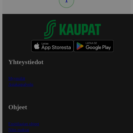
1
Yhteystiedot
Myymälät
Asiakaspalvelu
Ohjeet
Ensitilaajan ohjeet
Näin maksat