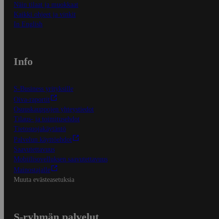
Näin tilaat ja muokkaat
Kaikki ohjeet ja vinkit
In English
Info
S-Business yrityksille
Oiva-raportit
Osuuskauppojen yhteystiedot
Tilaus- ja toimitusehdot
Tietosuojakäytäntö
Palvelun käyttöehdot
Saavutettavuus
Mobiilisovelluksen saavutettavuus
Mainostajalle
Muuta evästeasetuksia
S-ryhmän palvelut