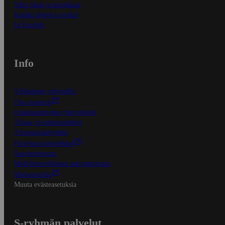
Näin tilaat ja muokkaat
Kaikki ohjeet ja vinkit
In English
Info
S-Business yrityksille
Oiva-raportit
Osuuskauppojen yhteystiedot
Tilaus- ja toimitusehdot
Tietosuojakäytäntö
Palvelun käyttöehdot
Saavutettavuus
Mobiilisovelluksen saavutettavuus
Mainostajalle
Muuta evästeasetuksia
S-ryhmän palvelut