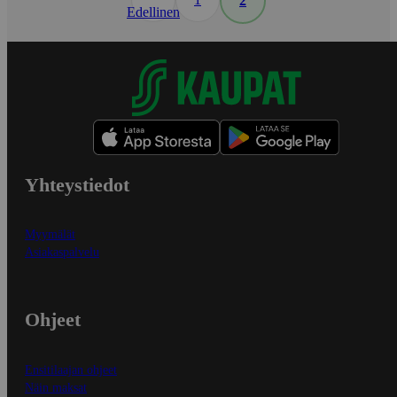
2
Edellinen
Yhteystiedot
Myymälät
Asiakaspalvelu
Ohjeet
Ensitilaajan ohjeet
Näin maksat