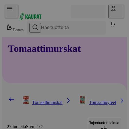
Hyppää sisältöön
Tuotteet
Tomaattimurskat
Tomaattimurskat
Tomaattipyreet
Rajaa
tuotetuloksia
27 tuotetta
Sivu 2 / 2