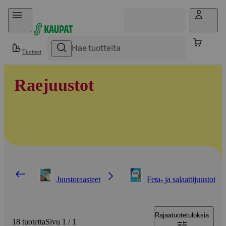
Hyppää sisältöön
Tuotteet
Raejuustot
Juustoraasteet
Feta- ja salaattijuustot
Rajaa
tuotetuloksia
18 tuotetta
Sivu 1 / 1