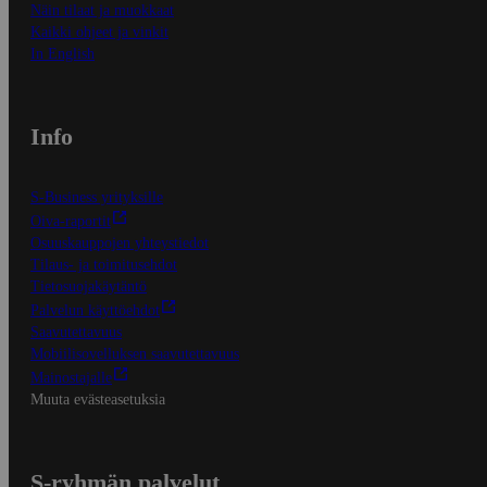
Näin tilaat ja muokkaat
Kaikki ohjeet ja vinkit
In English
Info
S-Business yrityksille
Oiva-raportit
Osuuskauppojen yhteystiedot
Tilaus- ja toimitusehdot
Tietosuojakäytäntö
Palvelun käyttöehdot
Saavutettavuus
Mobiilisovelluksen saavutettavuus
Mainostajalle
Muuta evästeasetuksia
S-ryhmän palvelut