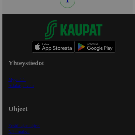
1
Yhteystiedot
Myymälät
Asiakaspalvelu
Ohjeet
Ensitilaajan ohjeet
Näin maksat