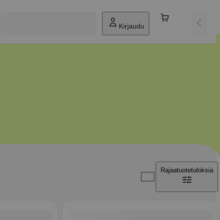
Kirjaudu
Rajaa
tuotetuloksia