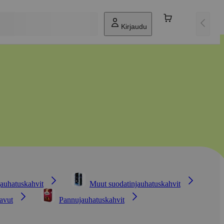
Kirjaudu
jauhatuskahvit
Muut suodatinjauhatuskahvit
avut
Pannujauhatuskahvit