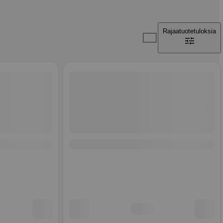
Rajaa
tuotetuloksia