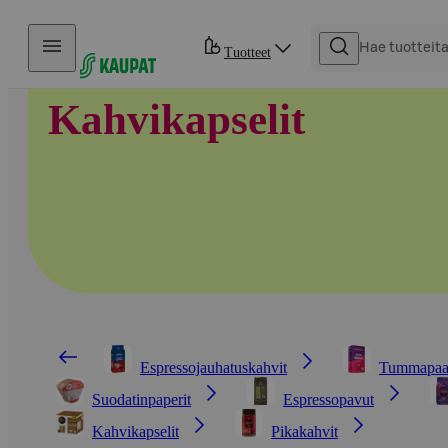
Hyppää sisältöön
Tuotteet
Kahvikapselit
Espressojauhatuskahvit
Tummapaaht
Suodatinpaperit
Espressopavut
Kahvikapselit
Pikakahvit