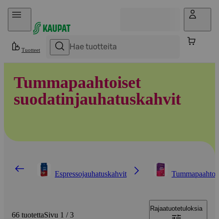
Hyppää sisältöön
Tuotteet
Tummapaahtoiset
suodatinjauhatuskahvit
Espressojauhatuskahvit
Tummapaahtoise
Rajaa
tuotetuloksia
66 tuotetta
Sivu 1 / 3