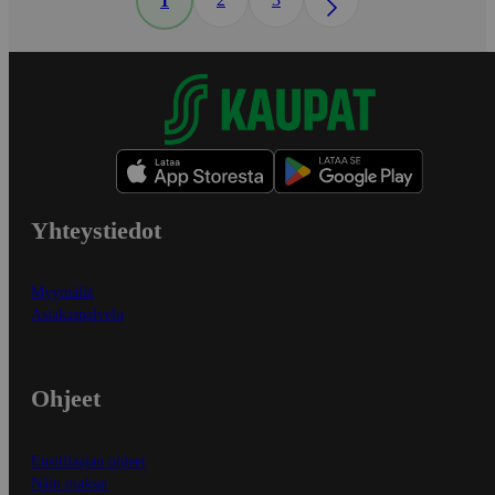
1
Yhteystiedot
Myymälät
Asiakaspalvelu
Ohjeet
Ensitilaajan ohjeet
Näin maksat