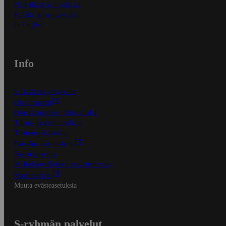
Näin tilaat ja muokkaat
Kaikki ohjeet ja vinkit
In English
Info
S-Business yrityksille
Oiva-raportit
Osuuskauppojen yhteystiedot
Tilaus- ja toimitusehdot
Tietosuojakäytäntö
Palvelun käyttöehdot
Saavutettavuus
Mobiilisovelluksen saavutettavuus
Mainostajalle
Muuta evästeasetuksia
S-ryhmän palvelut