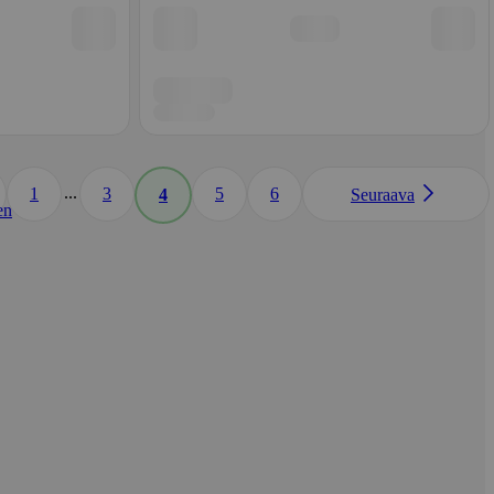
...
1
3
5
6
4
Seuraava
en