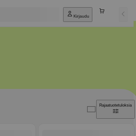
Kirjaudu
Rajaa
tuotetuloksia