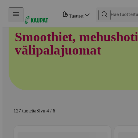
Hyppää sisältöön
Tuotteet
Smoothiet, mehushoti
välipalajuomat
127 tuotetta
Sivu 4 / 6