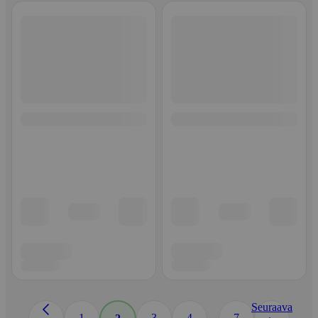
Seuraava
...
1
3
4
7