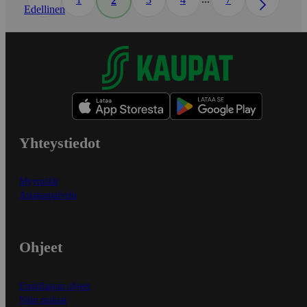
2
Edellinen
Yhteystiedot
Myymälät
Asiakaspalvelu
Ohjeet
Ensitilaajan ohjeet
Näin maksat