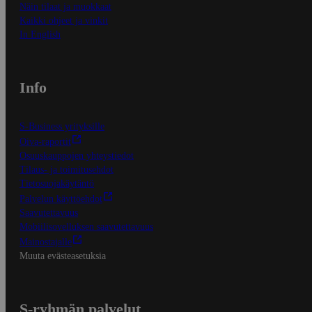
Näin tilaat ja muokkaat
Kaikki ohjeet ja vinkit
In English
Info
S-Business yrityksille
Oiva-raportit
Osuuskauppojen yhteystiedot
Tilaus- ja toimitusehdot
Tietosuojakäytäntö
Palvelun käyttöehdot
Saavutettavuus
Mobiilisovelluksen saavutettavuus
Mainostajalle
Muuta evästeasetuksia
S-ryhmän palvelut