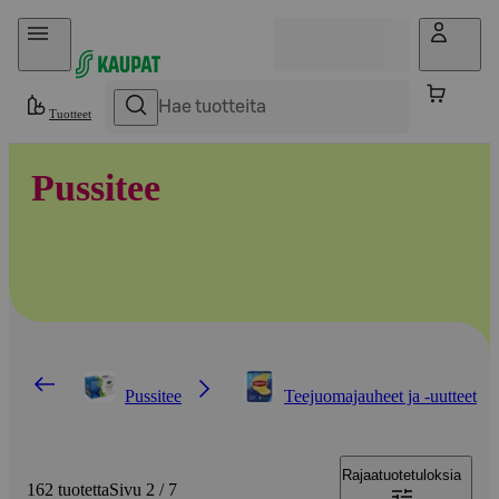
Hyppää sisältöön
Tuotteet
Pussitee
Pussitee
Teejuomajauheet ja -uutteet
Rajaa
tuotetuloksia
162 tuotetta
Sivu 2 / 7