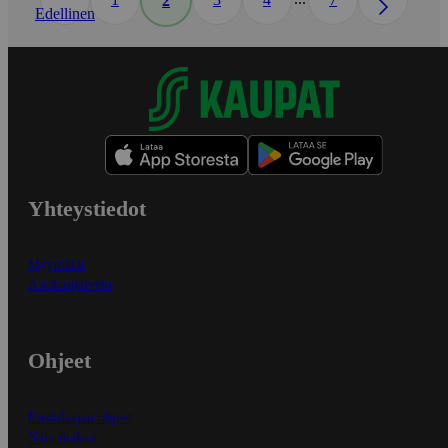
2
Edellinen
Yhteystiedot
Myymälät
Asiakaspalvelu
Ohjeet
Ensitilaajan ohjeet
Näin maksat