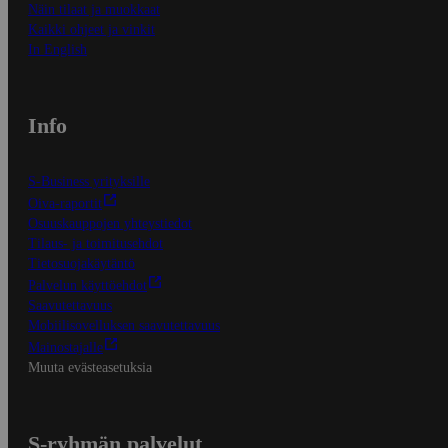
Näin tilaat ja muokkaat
Kaikki ohjeet ja vinkit
In English
Info
S-Business yrityksille
Oiva-raportit
Osuuskauppojen yhteystiedot
Tilaus- ja toimitusehdot
Tietosuojakäytäntö
Palvelun käyttöehdot
Saavutettavuus
Mobiilisovelluksen saavutettavuus
Mainostajalle
Muuta evästeasetuksia
S-ryhmän palvelut