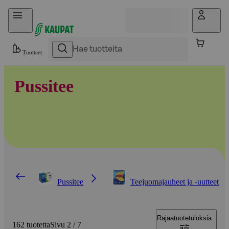
Hyppää sisältöön
Tuotteet
Pussitee
Pussitee
Teejuomajauheet ja -uutteet
Rajaa
tuotetuloksia
162 tuotetta
Sivu 2 / 7