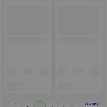
Seuraava
...
1
3
4
7