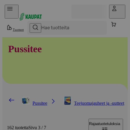
Hyppää sisältöön
Tuotteet
Pussitee
Pussitee
Teejuomajauheet ja -uutteet
Rajaa
tuotetuloksia
162 tuotetta
Sivu 3 / 7