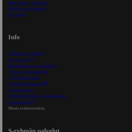
Näin tilaat ja muokkaat
Kaikki ohjeet ja vinkit
In English
Info
S-Business yrityksille
Oiva-raportit
Osuuskauppojen yhteystiedot
Tilaus- ja toimitusehdot
Tietosuojakäytäntö
Palvelun käyttöehdot
Saavutettavuus
Mobiilisovelluksen saavutettavuus
Mainostajalle
Muuta evästeasetuksia
S-ryhmän palvelut