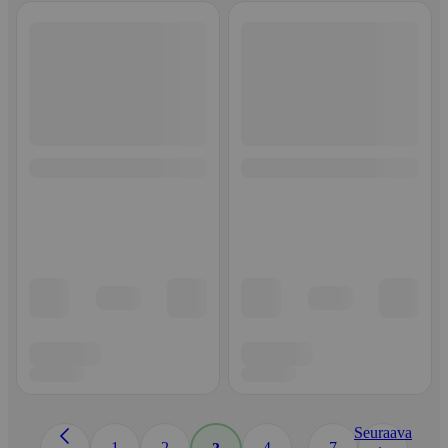
Seuraava
...
1
2
4
7