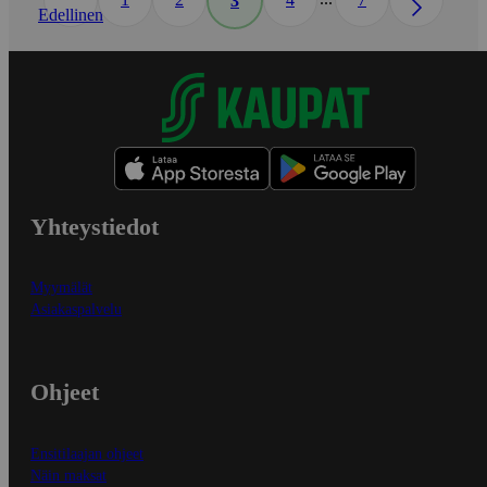
3
Edellinen
Yhteystiedot
Myymälät
Asiakaspalvelu
Ohjeet
Ensitilaajan ohjeet
Näin maksat