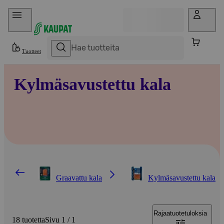
Hyppää sisältöön
Tuotteet
Kylmäsavustettu kala
Graavattu kala
Kylmäsavustettu kala
Rajaa
tuotetuloksia
18 tuotetta
Sivu 1 / 1