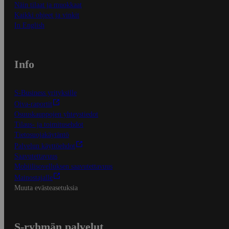
Näin tilaat ja muokkaat
Kaikki ohjeet ja vinkit
In English
Info
S-Business yrityksille
Oiva-raportit
Osuuskauppojen yhteystiedot
Tilaus- ja toimitusehdot
Tietosuojakäytäntö
Palvelun käyttöehdot
Saavutettavuus
Mobiilisovelluksen saavutettavuus
Mainostajalle
Muuta evästeasetuksia
S-ryhmän palvelut