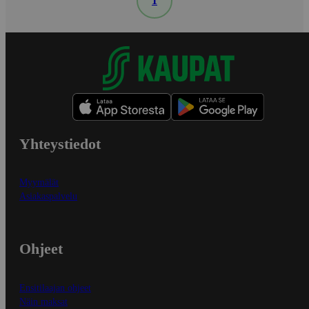
1
Yhteystiedot
Myymälät
Asiakaspalvelu
Ohjeet
Ensitilaajan ohjeet
Näin maksat