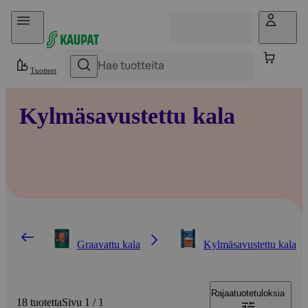
Hyppää sisältöön
Tuotteet
Kylmäsavustettu kala
Graavattu kala
Kylmäsavustettu kala
Rajaa
tuotetuloksia
18 tuotetta
Sivu 1 / 1