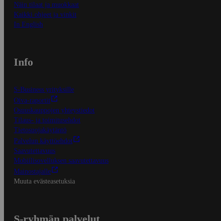
Näin tilaat ja muokkaat
Kaikki ohjeet ja vinkit
In English
Info
S-Business yrityksille
Oiva-raportit
Osuuskauppojen yhteystiedot
Tilaus- ja toimitusehdot
Tietosuojakäytäntö
Palvelun käyttöehdot
Saavutettavuus
Mobiilisovelluksen saavutettavuus
Mainostajalle
Muuta evästeasetuksia
S-ryhmän palvelut