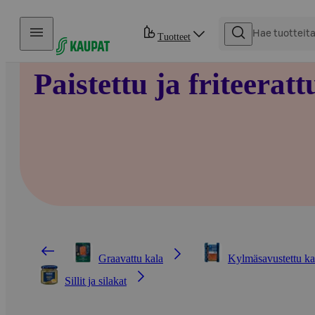
Hyppää sisältöön
Tuotteet
Paistettu ja friteeratt
Graavattu kala
Kylmäsavustettu ka
Sillit ja silakat