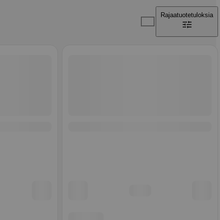
Rajaa
tuotetuloksia