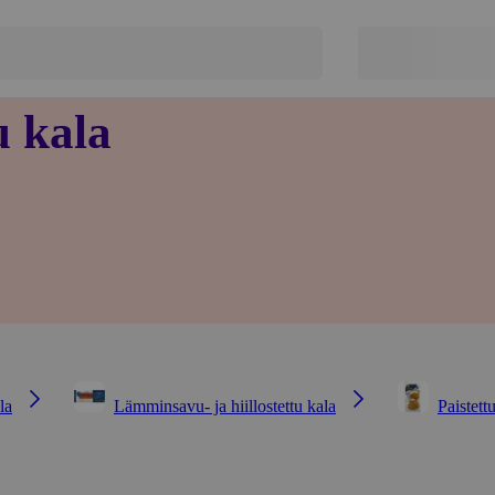
u kala
la
Lämminsavu- ja hiillostettu kala
Paistettu