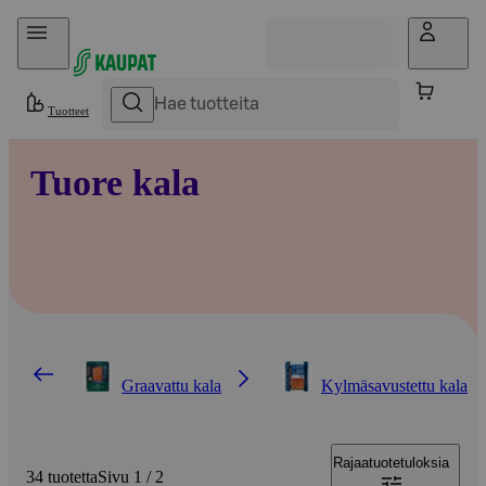
Hyppää sisältöön
Tuotteet
Tuore kala
Graavattu kala
Kylmäsavustettu kala
Rajaa
tuotetuloksia
34 tuotetta
Sivu 1 / 2