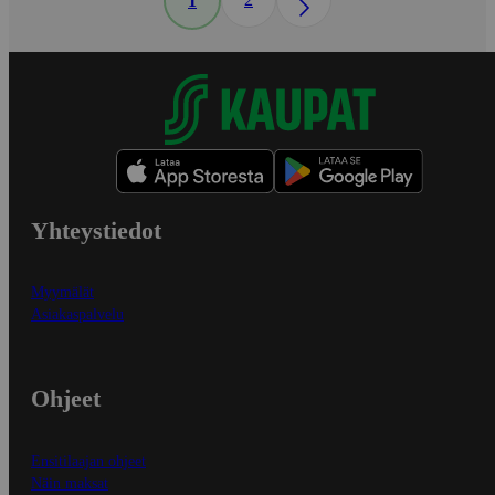
1
Yhteystiedot
Myymälät
Asiakaspalvelu
Ohjeet
Ensitilaajan ohjeet
Näin maksat