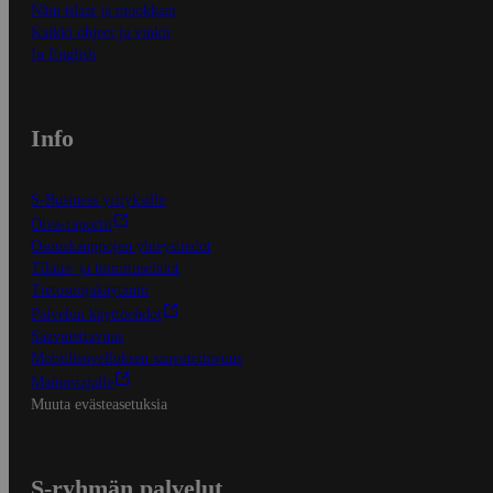
Näin tilaat ja muokkaat
Kaikki ohjeet ja vinkit
In English
Info
S-Business yrityksille
Oiva-raportit
Osuuskauppojen yhteystiedot
Tilaus- ja toimitusehdot
Tietosuojakäytäntö
Palvelun käyttöehdot
Saavutettavuus
Mobiilisovelluksen saavutettavuus
Mainostajalle
Muuta evästeasetuksia
S-ryhmän palvelut