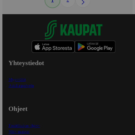
1
Yhteystiedot
Myymälät
Asiakaspalvelu
Ohjeet
Ensitilaajan ohjeet
Näin maksat