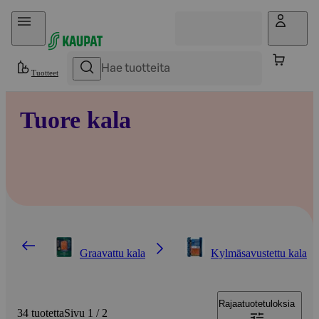
Hyppää sisältöön
Tuotteet
Tuore kala
Graavattu kala
Kylmäsavustettu kala
Rajaa
tuotetuloksia
34 tuotetta
Sivu 1 / 2