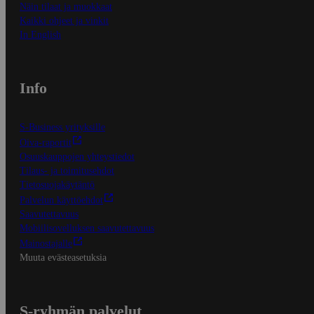
Näin tilaat ja muokkaat
Kaikki ohjeet ja vinkit
In English
Info
S-Business yrityksille
Oiva-raportit
Osuuskauppojen yhteystiedot
Tilaus- ja toimitusehdot
Tietosuojakäytäntö
Palvelun käyttöehdot
Saavutettavuus
Mobiilisovelluksen saavutettavuus
Mainostajalle
Muuta evästeasetuksia
S-ryhmän palvelut