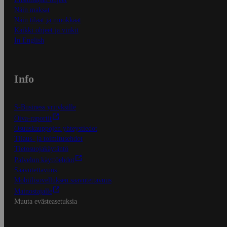
Näin maksat
Näin tilaat ja muokkaat
Kaikki ohjeet ja vinkit
In English
Info
S-Business yrityksille
Oiva-raportit
Osuuskauppojen yhteystiedot
Tilaus- ja toimitusehdot
Tietosuojakäytäntö
Palvelun käyttöehdot
Saavutettavuus
Mobiilisovelluksen saavutettavuus
Mainostajalle
Muuta evästeasetuksia