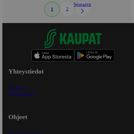
Seuraava
2
1
Yhteystiedot
Myymälät
Asiakaspalvelu
Ohjeet
Ensitilaajan ohjeet