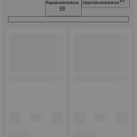
Rajaa
tuotetuloksia
Järjestä
tuotetulokset