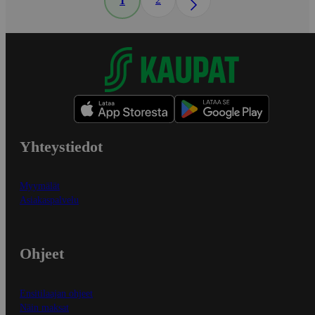
1
Yhteystiedot
Myymälät
Asiakaspalvelu
Ohjeet
Ensitilaajan ohjeet
Näin maksat