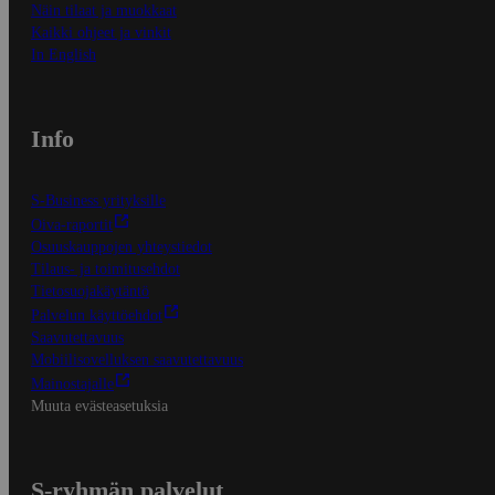
Näin tilaat ja muokkaat
Kaikki ohjeet ja vinkit
In English
Info
S-Business yrityksille
Oiva-raportit
Osuuskauppojen yhteystiedot
Tilaus- ja toimitusehdot
Tietosuojakäytäntö
Palvelun käyttöehdot
Saavutettavuus
Mobiilisovelluksen saavutettavuus
Mainostajalle
Muuta evästeasetuksia
S-ryhmän palvelut