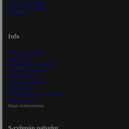
Näin tilaat ja muokkaat
Kaikki ohjeet ja vinkit
In English
Info
S-Business yrityksille
Oiva-raportit
Osuuskauppojen yhteystiedot
Tilaus- ja toimitusehdot
Tietosuojakäytäntö
Palvelun käyttöehdot
Saavutettavuus
Mobiilisovelluksen saavutettavuus
Mainostajalle
Muuta evästeasetuksia
S-ryhmän palvelut