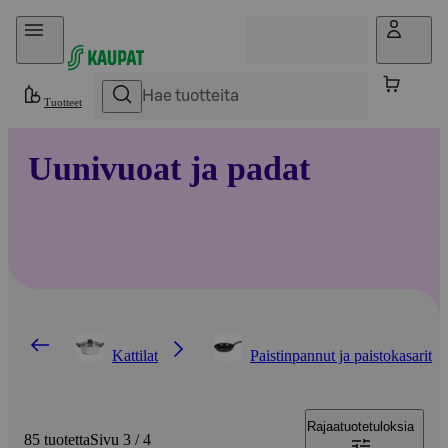
Hyppää sisältöön
Tuotteet
Uunivuoat ja padat
Kattilat
Paistinpannut ja paistokasarit
Rajaa
tuotetuloksia
85 tuotetta
Sivu 3 / 4