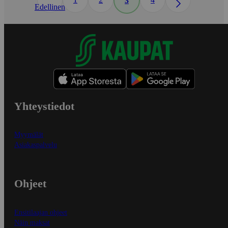
3
Edellinen
Yhteystiedot
Myymälät
Asiakaspalvelu
Ohjeet
Ensitilaajan ohjeet
Näin maksat