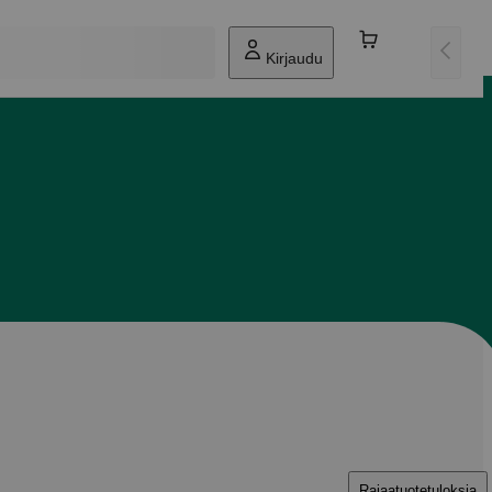
Kirjaudu
Rajaa
tuotetuloksia