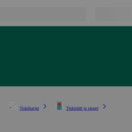
Tiskiharjat
Tiskirätit ja sienet