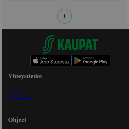
1
Yhteystiedot
Myymälät
Asiakaspalvelu
Ohjeet