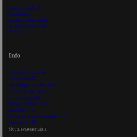
Ensitilaajan ohjeet
Näin maksat
Näin tilaat ja muokkaat
Kaikki ohjeet ja vinkit
In English
Info
S-Business yrityksille
Oiva-raportit
Osuuskauppojen yhteystiedot
Tilaus- ja toimitusehdot
Tietosuojakäytäntö
Palvelun käyttöehdot
Saavutettavuus
Mobiilisovelluksen saavutettavuus
Mainostajalle
Muuta evästeasetuksia