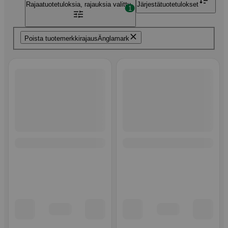
Rajaa
tuotetuloksia, rajauksia valittu
Järjestä
tuotetulokset
1
Poista tuotemerkkirajaus
Änglamark