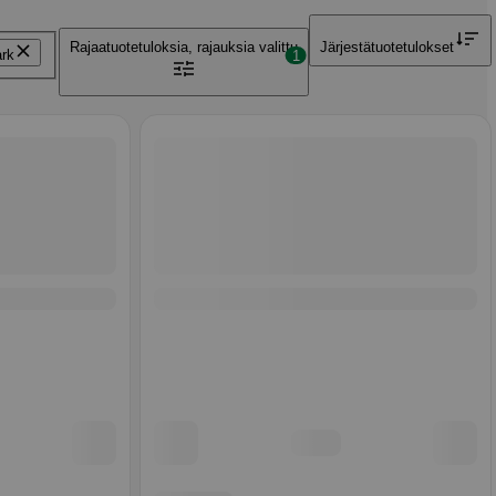
Rajaa
tuotetuloksia, rajauksia valittu
Järjestä
tuotetulokset
rk
1