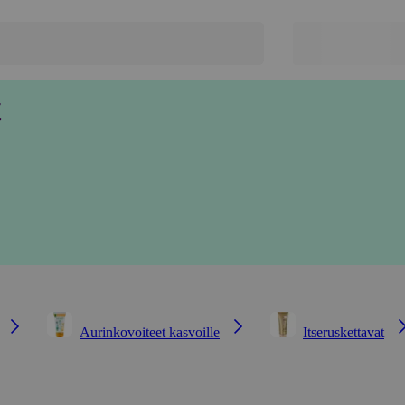
t
Aurinkovoiteet kasvoille
Itseruskettavat