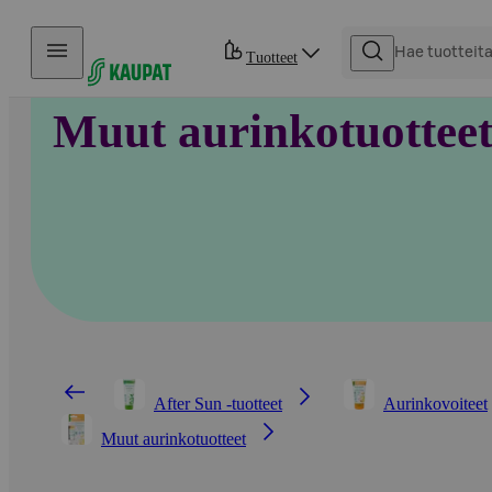
Hyppää sisältöön
Tuotteet
Muut aurinkotuottee
After Sun -tuotteet
Aurinkovoiteet
Muut aurinkotuotteet