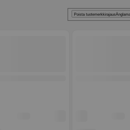
Poista tuotemerkkirajaus
Änglama