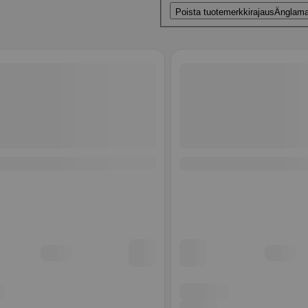
Poista tuotemerkkirajaus
Änglama