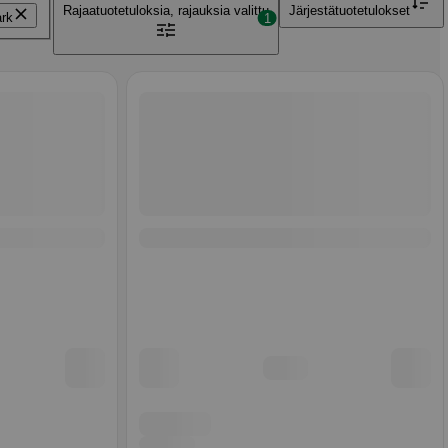
Rajaa
tuotetuloksia, rajauksia valittu
Järjestä
tuotetulokset
rk
1