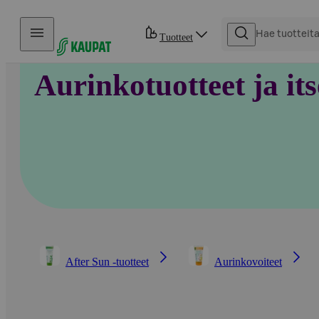
Hyppää sisältöön
Tuotteet
Aurinkotuotteet ja it
After Sun -tuotteet
Aurinkovoiteet