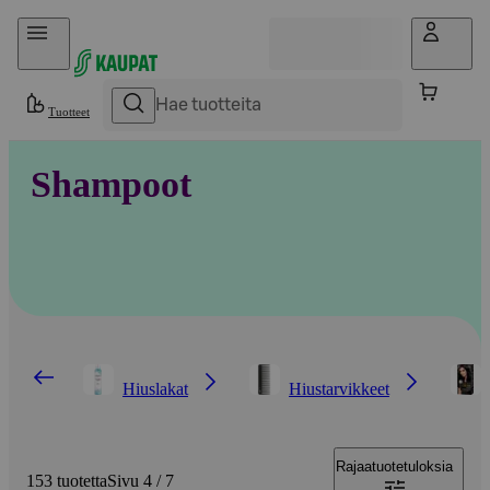
Hyppää sisältöön
Tuotteet
Shampoot
Hiuslakat
Hiustarvikkeet
Rajaa
tuotetuloksia
153 tuotetta
Sivu 4 / 7