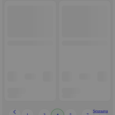
Seuraava
...
...
1
3
5
7