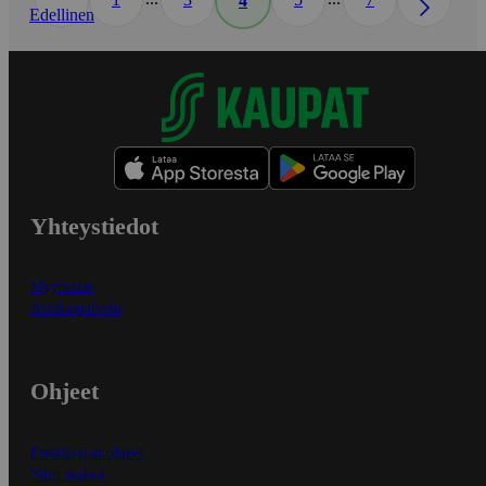
4
Edellinen
Yhteystiedot
Myymälät
Asiakaspalvelu
Ohjeet
Ensitilaajan ohjeet
Näin maksat