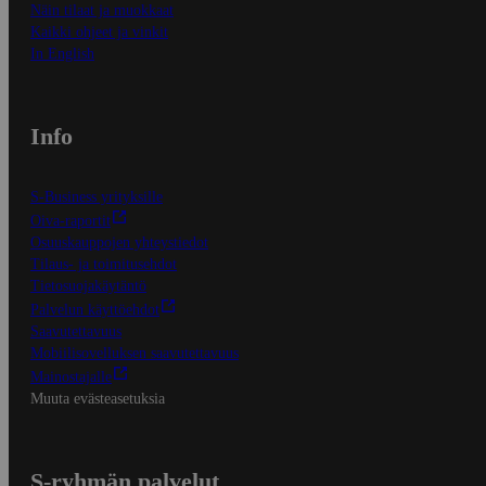
Näin tilaat ja muokkaat
Kaikki ohjeet ja vinkit
In English
Info
S-Business yrityksille
Oiva-raportit
Osuuskauppojen yhteystiedot
Tilaus- ja toimitusehdot
Tietosuojakäytäntö
Palvelun käyttöehdot
Saavutettavuus
Mobiilisovelluksen saavutettavuus
Mainostajalle
Muuta evästeasetuksia
S-ryhmän palvelut