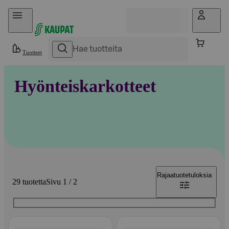
Hyppää sisältöön
Tuotteet
Hyönteiskarkotteet
Rajaa
tuotetuloksia
29 tuotetta
Sivu 1 / 2