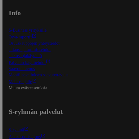
Info
S-Business yrityksille
Oiva-raportit
Osuuskauppojen yhteystiedot
Tilaus- ja toimitusehdot
Tietosuojakäytäntö
Palvelun käyttöehdot
Saavutettavuus
Mobiilisovelluksen saavutettavuus
Mainostajalle
Muuta evästeasetuksia
S-ryhmän palvelut
S-ryhmä
Asiakasomistajuus