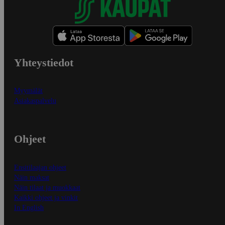
Yhteystiedot
Myymälät
Asiakaspalvelu
Ohjeet
Ensitilaajan ohjeet
Näin maksat
Näin tilaat ja muokkaat
Kaikki ohjeet ja vinkit
In English