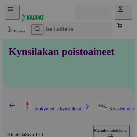
Hyppää sisältöön
Tuotteet
Kynsilakan poistoaineet
Irtokynnet ja kynsiliimat
Kynsienhoitot
Rajaa
tuotetuloksia
8 tuotetta
Sivu 1 / 1