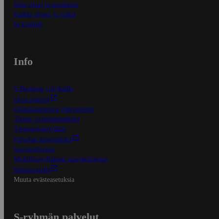
Näin tilaat ja muokkaat
Kaikki ohjeet ja vinkit
In English
Info
S-Business yrityksille
Oiva-raportit
Osuuskauppojen yhteystiedot
Tilaus- ja toimitusehdot
Tietosuojakäytäntö
Palvelun käyttöehdot
Saavutettavuus
Mobiilisovelluksen saavutettavuus
Mainostajalle
Muuta evästeasetuksia
S-ryhmän palvelut