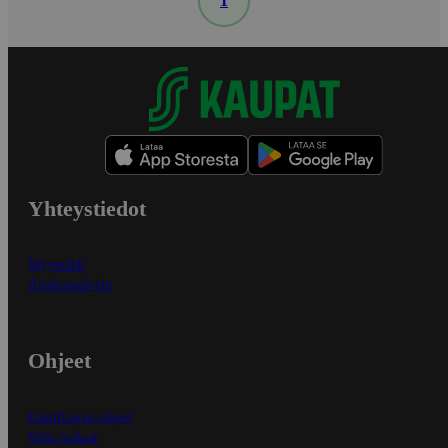
1
Yhteystiedot
Myymälät
Asiakaspalvelu
Ohjeet
Ensitilaajan ohjeet
Näin maksat