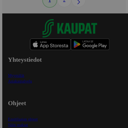
1
Yhteystiedot
Myymälät
Asiakaspalvelu
Ohjeet
Ensitilaajan ohjeet
Näin maksat