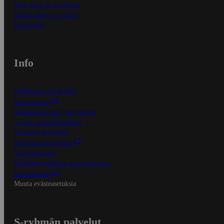
Näin tilaat ja muokkaat
Kaikki ohjeet ja vinkit
In English
Info
S-Business yrityksille
Oiva-raportit
Osuuskauppojen yhteystiedot
Tilaus- ja toimitusehdot
Tietosuojakäytäntö
Palvelun käyttöehdot
Saavutettavuus
Mobiilisovelluksen saavutettavuus
Mainostajalle
Muuta evästeasetuksia
S-ryhmän palvelut