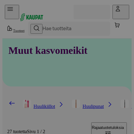
Hyppää sisältöön
Tuotteet
Muut kasvomeikit
Huulikiillot
Huulipunat
H
Rajaa
tuotetuloksia
27 tuotetta
Sivu 1 / 2