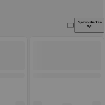
Rajaa
tuotetuloksia