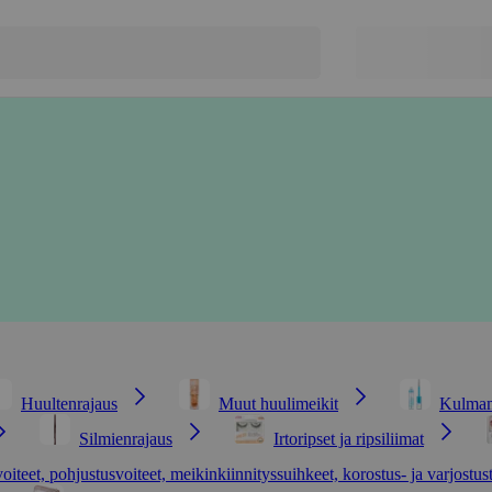
Huultenrajaus
Muut huulimeikit
Kulmam
Silmienrajaus
Irtoripset ja ripsiliimat
voiteet, pohjustusvoiteet, meikinkiinnityssuihkeet, korostus- ja varjostus