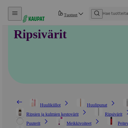
Hyppää sisältöön
Tuotteet
Ripsivärit
Huulikiillot
Huulipunat
Ripsien ja kulmien kestovärit
Ripsivärit
Puuterit
Meikkivoiteet
Peite