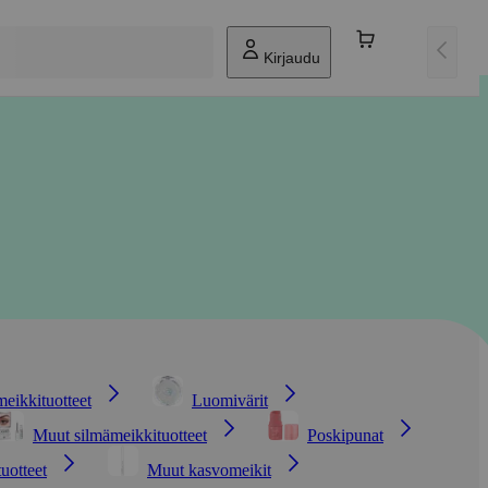
Kirjaudu
eikkituotteet
Luomivärit
Muut silmämeikkituotteet
Poskipunat
tuotteet
Muut kasvomeikit