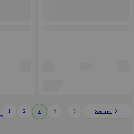
...
1
2
4
8
3
Seuraava
en