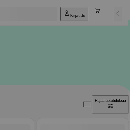
Kirjaudu
Rajaa
tuotetuloksia