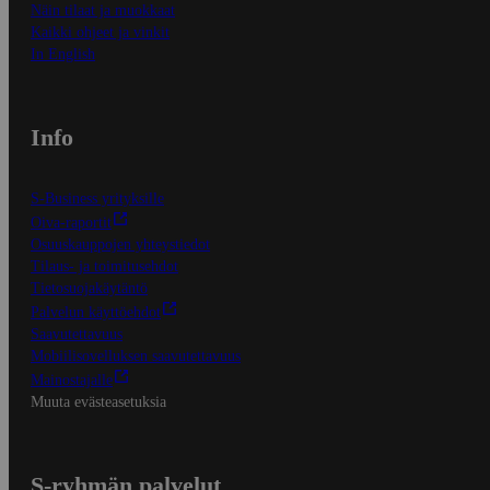
Näin tilaat ja muokkaat
Kaikki ohjeet ja vinkit
In English
Info
S-Business yrityksille
Oiva-raportit
Osuuskauppojen yhteystiedot
Tilaus- ja toimitusehdot
Tietosuojakäytäntö
Palvelun käyttöehdot
Saavutettavuus
Mobiilisovelluksen saavutettavuus
Mainostajalle
Muuta evästeasetuksia
S-ryhmän palvelut