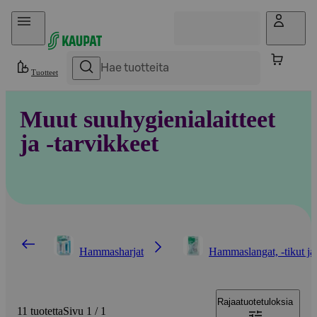
Hyppää sisältöön
Tuotteet
Muut suuhygienialaitteet
ja -tarvikkeet
Hammasharjat
Hammaslangat, -tikut ja
Rajaa
tuotetuloksia
11 tuotetta
Sivu 1 / 1