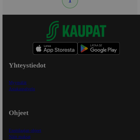
1
Yhteystiedot
Myymälät
Asiakaspalvelu
Ohjeet
Ensitilaajan ohjeet
Näin maksat