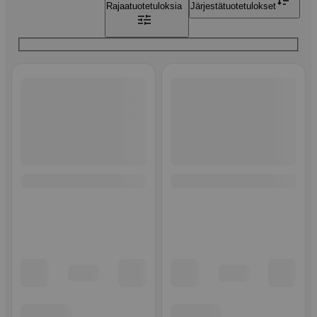
Rajaa
tuotetuloksia
Järjestä
tuotetulokset