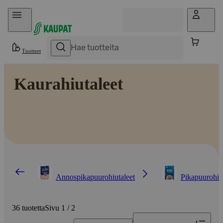
Hyppää sisältöön
Tuotteet
Kaurahiutaleet
Annospikapuurohiutaleet
Pikapuurohiu
36 tuotetta
Sivu 1 / 2