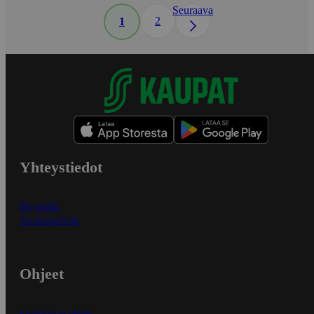
Seuraava
2
1
Yhteystiedot
Myymälät
Asiakaspalvelu
Ohjeet
Ensitilaajan ohjeet