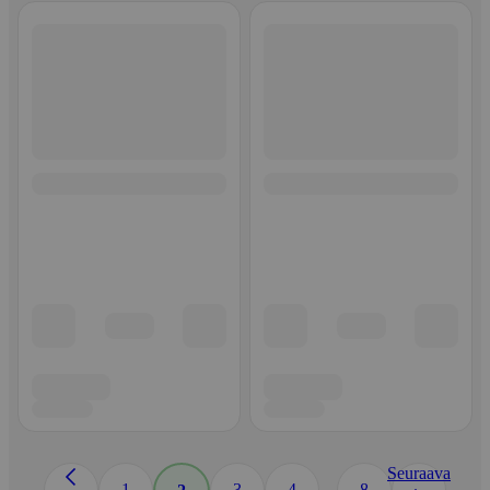
Seuraava
...
1
3
4
8