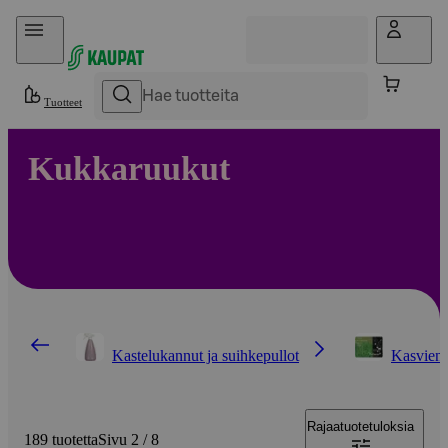
Hyppää sisältöön
Tuotteet
Kukkaruukut
Kastelukannut ja suihkepullot
Kasvien 
Rajaa
tuotetuloksia
189 tuotetta
Sivu 2 / 8