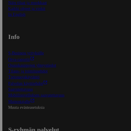
Näin tilaat ja muokkaat
Kaikki ohjeet ja vinkit
In English
Info
S-Business yrityksille
Oiva-raportit
Osuuskauppojen yhteystiedot
Tilaus- ja toimitusehdot
Tietosuojakäytäntö
Palvelun käyttöehdot
Saavutettavuus
Mobiilisovelluksen saavutettavuus
Mainostajalle
Muuta evästeasetuksia
S-ryhmän palvelut