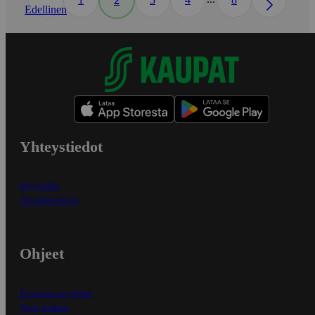
2
Edellinen
Yhteystiedot
Myymälät
Asiakaspalvelu
Ohjeet
Ensitilaajan ohjeet
Näin maksat