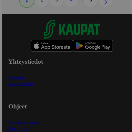
1
Yhteystiedot
Myymälät
Asiakaspalvelu
Ohjeet
Ensitilaajan ohjeet
Näin maksat