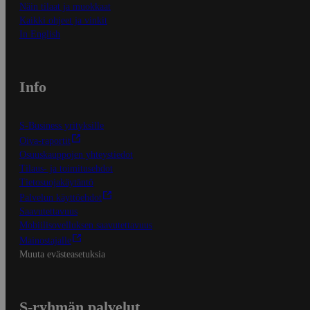
Näin tilaat ja muokkaat
Kaikki ohjeet ja vinkit
In English
Info
S-Business yrityksille
Oiva-raportit
Osuuskauppojen yhteystiedot
Tilaus- ja toimitusehdot
Tietosuojakäytäntö
Palvelun käyttöehdot
Saavutettavuus
Mobiilisovelluksen saavutettavuus
Mainostajalle
Muuta evästeasetuksia
S-ryhmän palvelut