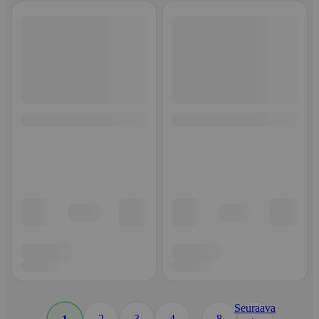
Seuraava
...
2
3
4
8