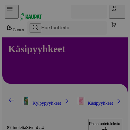
Hyppää sisältöön
Tuotteet
Käsipyyhkeet
Kylpypyyhkeet
Käsipyyhkeet
Rajaa
tuotetuloksia
87 tuotetta
Sivu 4 / 4