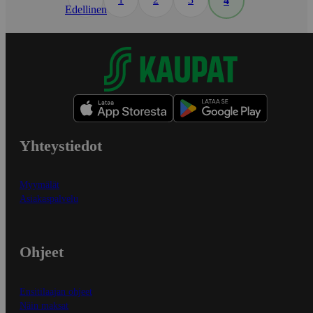
4
Edellinen
Yhteystiedot
Myymälät
Asiakaspalvelu
Ohjeet
Ensitilaajan ohjeet
Näin maksat