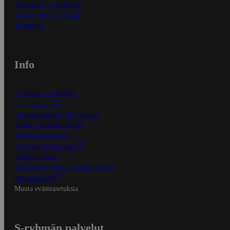
Näin tilaat ja muokkaat
Kaikki ohjeet ja vinkit
In English
Info
S-Business yrityksille
Oiva-raportit
Osuuskauppojen yhteystiedot
Tilaus- ja toimitusehdot
Tietosuojakäytäntö
Palvelun käyttöehdot
Saavutettavuus
Mobiilisovelluksen saavutettavuus
Mainostajalle
Muuta evästeasetuksia
S-ryhmän palvelut