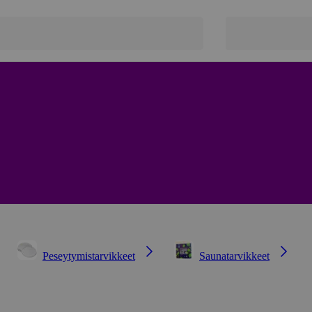
Peseytymistarvikkeet
Saunatarvikkeet