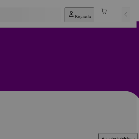
Kirjaudu
Rajaa
tuotetuloksia