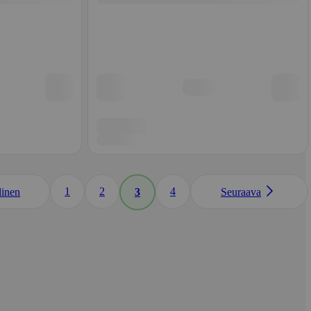
1
2
4
linen
3
Seuraava