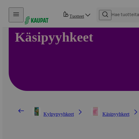
Hyppää sisältöön
Tuotteet
Käsipyyhkeet
Kylpypyyhkeet
Käsipyyhkeet