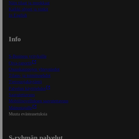
Näin tilaat ja muokkaat
Kaikki ohjeet ja vinkit
In English
Info
S-Business yrityksille
Oiva-raportit
Osuuskauppojen yhteystiedot
Tilaus- ja toimitusehdot
Tietosuojakäytäntö
Palvelun käyttöehdot
Saavutettavuus
Mobiilisovelluksen saavutettavuus
Mainostajalle
Muuta evästeasetuksia
S-ryhmän palvelut