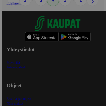
4
Edellinen
Yhteystiedot
Myymälät
Asiakaspalvelu
Ohjeet
Ensitilaajan ohjeet
Näin maksat