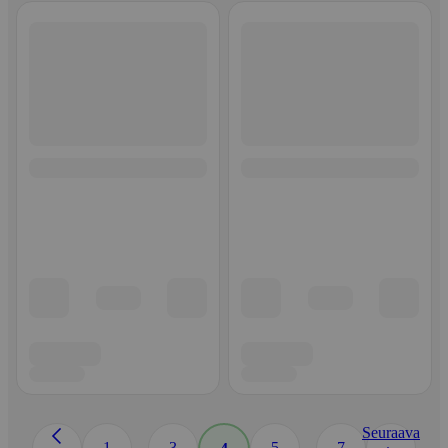
Seuraava
...
...
1
3
5
7