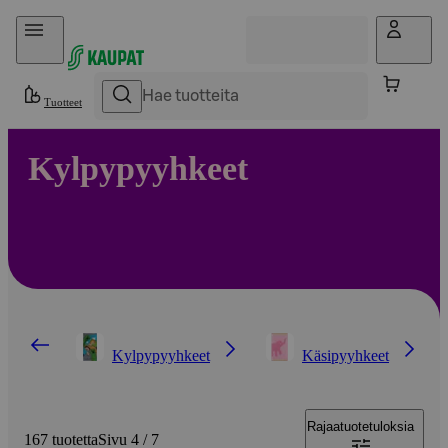
Hyppää sisältöön
Tuotteet
Kylpypyyhkeet
Kylpypyyhkeet
Käsipyyhkeet
Rajaa
tuotetuloksia
167 tuotetta
Sivu 4 / 7